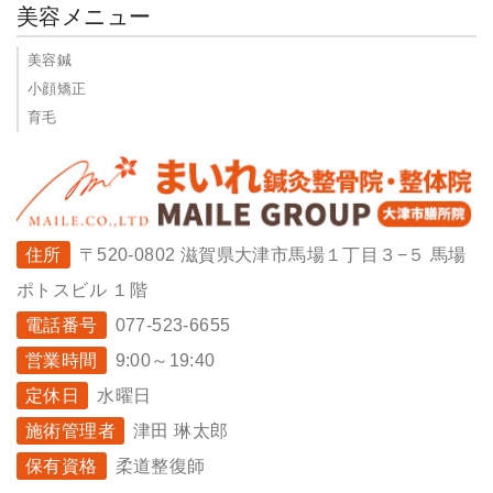
美容メニュー
美容鍼
小顔矯正
育毛
住所
〒520-0802 滋賀県大津市馬場１丁目３−５ 馬場
ポトスビル １階
電話番号
077-523-6655
営業時間
9:00～19:40
定休日
水曜日
施術管理者
津田 琳太郎
保有資格
柔道整復師