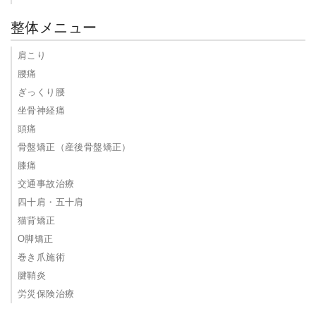
整体メニュー
肩こり
腰痛
ぎっくり腰
坐骨神経痛
頭痛
骨盤矯正（産後骨盤矯正）
膝痛
交通事故治療
四十肩・五十肩
猫背矯正
O脚矯正
巻き爪施術
腱鞘炎
労災保険治療