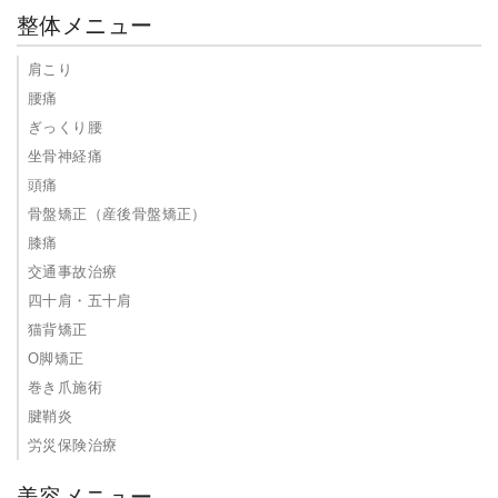
整体メニュー
肩こり
腰痛
ぎっくり腰
坐骨神経痛
頭痛
骨盤矯正（産後骨盤矯正）
膝痛
交通事故治療
四十肩・五十肩
猫背矯正
O脚矯正
巻き爪施術
腱鞘炎
労災保険治療
美容メニュー