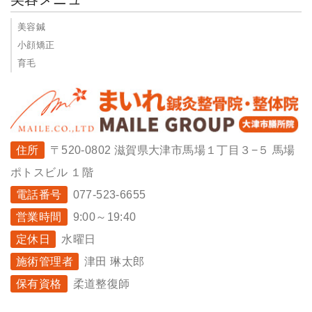
美容鍼
小顔矯正
育毛
住所
〒520-0802 滋賀県大津市馬場１丁目３−５ 馬場
ポトスビル １階
電話番号
077-523-6655
営業時間
9:00～19:40
定休日
水曜日
施術管理者
津田 琳太郎
保有資格
柔道整復師