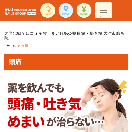
メニュー
頭痛治療で口コミ多数！まいれ鍼灸整骨院・整体院 大津市膳所
院
Home
»
頭痛
頭痛