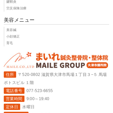
腱鞘炎
労災保険治療
美容メニュー
美容鍼
小顔矯正
育毛
住所
〒520-0802 滋賀県大津市馬場１丁目３−５ 馬場
ポトスビル １階
電話番号
077-523-6655
営業時間
9:00～19:40
定休日
水曜日